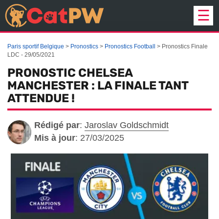
☰
Paris Sportifs
Paris sportif Belgique
Pronostics
Pronostics Football
Pronostics Finale
LDC - 29/05/2021
Top Bookmakers
PRONOSTIC CHELSEA
Pronostics Sportifs
MANCHESTER : LA FINALE TANT
ATTENDUE !
Guide du Parieur
News
Rédigé par
:
Jaroslav Goldschmidt
Mis à jour
:
27/03/2025