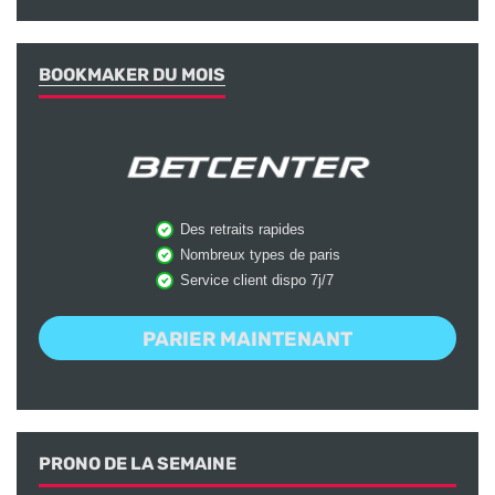
BOOKMAKER DU MOIS
Des retraits rapides
Nombreux types de paris
Service client dispo 7j/7
PARIER MAINTENANT
PRONO DE LA SEMAINE