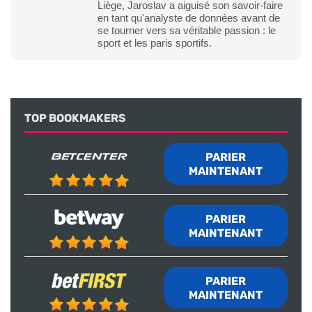
Liège, Jaroslav a aiguisé son savoir-faire
en tant qu'analyste de données avant de
se tourner vers sa véritable passion : le
sport et les paris sportifs.
TOP BOOKMAKERS
PARIER
MAINTENANT
PARIER
MAINTENANT
PARIER
MAINTENANT