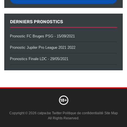
DERNIERS PRONOSTICS
Pronostic FC Bruges PSG - 15/09/2021
Pronostic Jupiler Pro League 2021 2022
Pronostics Finale LDC - 29/05/2021
Copyright © 2026
catpw.be
Twitter
Politique de confidentialité
Site Map
All Rights Reserved.