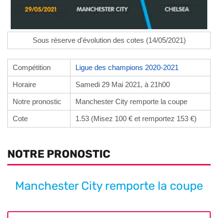
Sous réserve d'évolution des cotes (14/05/2021)
Compétition
Ligue des champions 2020-2021
Horaire
Samedi 29 Mai 2021, à 21h00
Notre pronostic
Manchester City remporte la coupe
Cote
1.53 (Misez 100 € et remportez 153 €)
NOTRE PRONOSTIC
Manchester City remporte la coupe