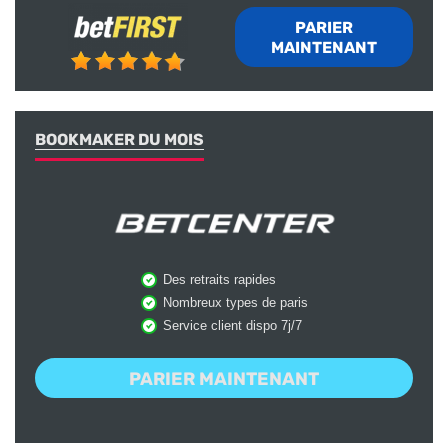
PARIER
MAINTENANT
BOOKMAKER DU MOIS
Des retraits rapides
Nombreux types de paris
Service client dispo 7j/7
PARIER MAINTENANT