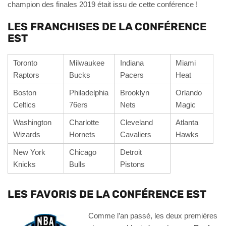
champion des finales 2019 était issu de cette conférence !
LES FRANCHISES DE LA CONFÉRENCE
EST
Toronto
Milwaukee
Indiana
Miami
Raptors
Bucks
Pacers
Heat
Boston
Philadelphia
Brooklyn
Orlando
Celtics
76ers
Nets
Magic
Washington
Charlotte
Cleveland
Atlanta
Wizards
Hornets
Cavaliers
Hawks
New York
Chicago
Detroit
Knicks
Bulls
Pistons
LES FAVORIS DE LA CONFÉRENCE EST
Comme l’an passé, les deux premières