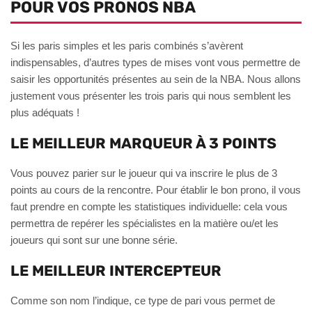
POUR VOS PRONOS NBA
Si les paris simples et les paris combinés s’avèrent
indispensables, d’autres types de mises vont vous permettre de
saisir les opportunités présentes au sein de la NBA. Nous allons
justement vous présenter les trois paris qui nous semblent les
plus adéquats !
LE MEILLEUR MARQUEUR À 3 POINTS
Vous pouvez parier sur le joueur qui va inscrire le plus de 3
points au cours de la rencontre. Pour établir le bon prono, il vous
faut prendre en compte les statistiques individuelle: cela vous
permettra de repérer les spécialistes en la matière ou/et les
joueurs qui sont sur une bonne série.
LE MEILLEUR INTERCEPTEUR
Comme son nom l’indique, ce type de pari vous permet de