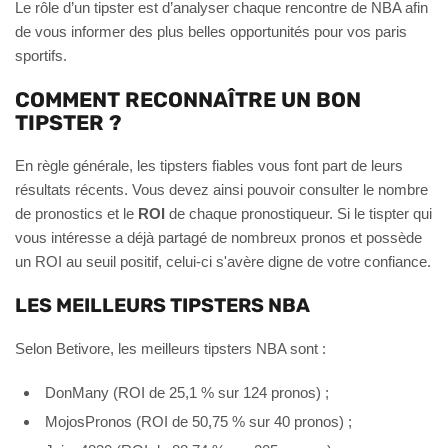
Le rôle d’un tipster est d’analyser chaque rencontre de NBA afin
de vous informer des plus belles opportunités pour vos paris
sportifs.
COMMENT RECONNAÎTRE UN BON
TIPSTER ?
En règle générale, les tipsters fiables vous font part de leurs
résultats récents. Vous devez ainsi pouvoir consulter le nombre
de pronostics et le
ROI
de chaque pronostiqueur. Si le tispter qui
vous intéresse a déjà partagé de nombreux pronos et possède
un ROI au seuil positif, celui-ci s'avère digne de votre confiance.
LES MEILLEURS TIPSTERS NBA
Selon Betivore, les meilleurs tipsters NBA sont :
DonMany (ROI de 25,1 % sur 124 pronos) ;
MojosPronos (ROI de 50,75 % sur 40 pronos) ;