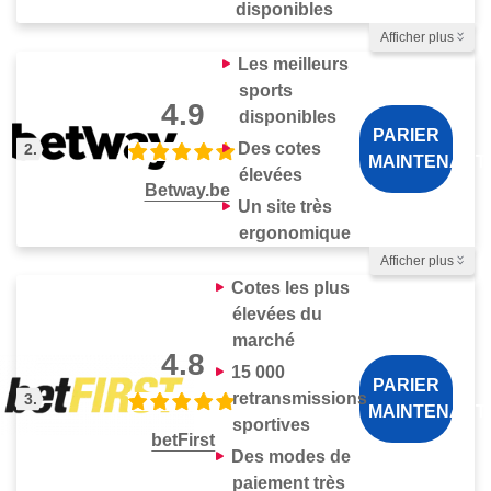
disponibles
Afficher plus
Délais de
Méthodes
Les meilleurs
retrait
de
sports
paiement
4.9
1-3 jours
disponibles
PARIER
Des cotes
2.
MAINTENANT
élevées
Betway.be
Un site très
ergonomique
Afficher plus
Délais de
Méthodes
Cotes les plus
retrait
de
élevées du
paiement
1-3 jours
marché
4.8
15 000
PARIER
retransmissions
3.
MAINTENANT
sportives
betFirst
Des modes de
paiement très