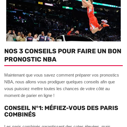
NOS 3 CONSEILS POUR FAIRE UN BON
PRONOSTIC NBA
Maintenant que vous savez comment préparer vos pronostics
NBA, nous allons vous prodiguer quelques conseils afin que
vous puissiez mettre toutes les chances de votre côté au
moment de parier en ligne !
CONSEIL N°1: MÉFIEZ-VOUS DES PARIS
COMBINÉS
Les paris combinés garantissent des cotes élevées, mais