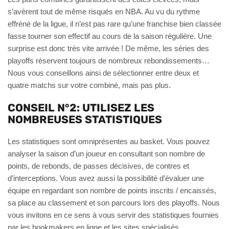
s’avèrent tout de même risqués en NBA. Au vu du rythme
effréné de la ligue, il n’est pas rare qu’une franchise bien classée
fasse tourner son effectif au cours de la saison régulière. Une
surprise est donc très vite arrivée ! De même, les séries des
playoffs réservent toujours de nombreux rebondissements…
Nous vous conseillons ainsi de sélectionner entre deux et
quatre matchs sur votre combiné, mais pas plus.
CONSEIL N°2: UTILISEZ LES
NOMBREUSES STATISTIQUES
Les statistiques sont omniprésentes au basket. Vous pouvez
analyser la saison d’un joueur en consultant son nombre de
points, de rebonds, de passes décisives, de contres et
d’interceptions. Vous avez aussi la possibilité d’évaluer une
équipe en regardant son nombre de points inscrits / encaissés,
sa place au classement et son parcours lors des playoffs. Nous
vous invitons en ce sens à vous servir des statistiques fournies
par les bookmakers en ligne et les sites spécialisés.