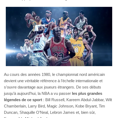
Au cours des années 1980, le championnat nord américain
devient une véritable référence à l’échelle internationale et
s’ouvre davantage aux joueurs étrangers. De ses débuts
jusqu’à aujourd’hui, la NBA a vu passer
les plus grandes
légendes de ce sport
: Bill Russell, Kareem Abdul-Jabbar, Wilt
Chamberlain, Larry Bird, Magic Johnson, Kobe Bryant, Tim
Duncan, Shaquille O’Neal, Lebron James et, bien sûr,