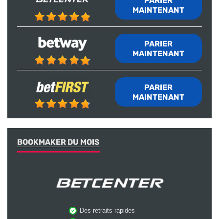
PARIER
MAINTENANT
PARIER
MAINTENANT
PARIER
MAINTENANT
BOOKMAKER DU MOIS
Des retraits rapides