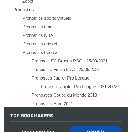
Zebet
Pronostics
Pronostics sports virtuels
Pronostics tennis
Pronostics NBA
Pronostics cricket
Pronostics Football
Pronostic FC Bruges PSG - 15/09/2021
Pronostics Finale LDC - 29/05/2021
Pronostics Jupiler Pro League
Pronostic Jupiler Pro League 2021 2022
Pronostics Coupe du Monde 2018
Pronostics Euro 2021
TOP BOOKMAKERS