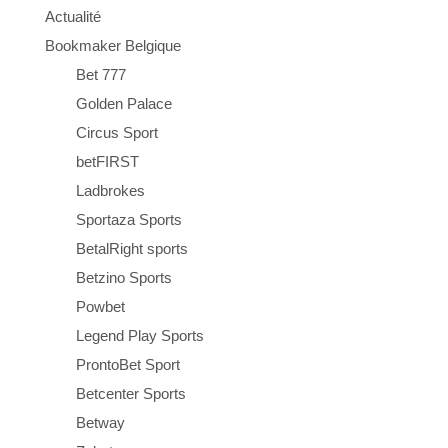
Actualité
Bookmaker Belgique
Bet 777
Golden Palace
Circus Sport
betFIRST
Ladbrokes
Sportaza Sports
BetalRight sports
Betzino Sports
Powbet
Legend Play Sports
ProntoBet Sport
Betcenter Sports
Betway