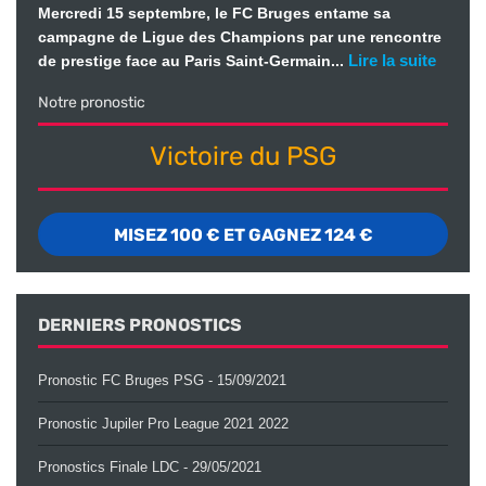
Mercredi 15 septembre, le FC Bruges entame sa
campagne de Ligue des Champions par une rencontre
Lire la suite
de prestige face au Paris Saint-Germain...
Notre pronostic
Victoire du PSG
MISEZ 100 € ET GAGNEZ 124 €
DERNIERS PRONOSTICS
Pronostic FC Bruges PSG - 15/09/2021
Pronostic Jupiler Pro League 2021 2022
Pronostics Finale LDC - 29/05/2021