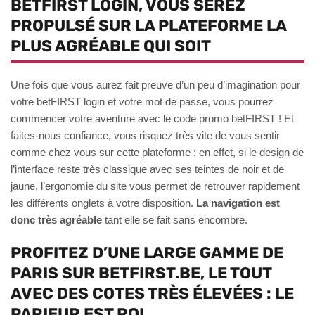
BETFIRST LOGIN, VOUS SEREZ
PROPULSÉ SUR LA PLATEFORME LA
PLUS AGRÉABLE QUI SOIT
Une fois que vous aurez fait preuve d’un peu d’imagination pour
votre betFIRST login et votre mot de passe, vous pourrez
commencer votre aventure avec le code promo betFIRST ! Et
faites-nous confiance, vous risquez très vite de vous sentir
comme chez vous sur cette plateforme : en effet, si le design de
l’interface reste très classique avec ses teintes de noir et de
jaune, l’ergonomie du site vous permet de retrouver rapidement
les différents onglets à votre disposition.
La navigation est
donc très agréable
tant elle se fait sans encombre.
PROFITEZ D’UNE LARGE GAMME DE
PARIS SUR BETFIRST.BE, LE TOUT
AVEC DES COTES TRÈS ÉLEVÉES : LE
PARIEUR EST ROI