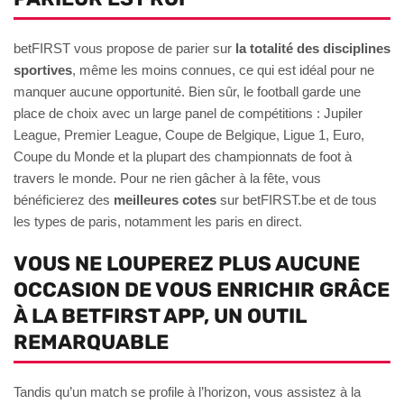
betFIRST vous propose de parier sur
la totalité des disciplines
sportives
, même les moins connues, ce qui est idéal pour ne
manquer aucune opportunité. Bien sûr, le football garde une
place de choix avec un large panel de compétitions : Jupiler
League, Premier League, Coupe de Belgique, Ligue 1, Euro,
Coupe du Monde et la plupart des championnats de foot à
travers le monde. Pour ne rien gâcher à la fête, vous
bénéficierez des
meilleures cotes
sur betFIRST.be et de tous
les types de paris, notamment les paris en direct.
VOUS NE LOUPEREZ PLUS AUCUNE
OCCASION DE VOUS ENRICHIR GRÂCE
À LA BETFIRST APP, UN OUTIL
REMARQUABLE
Tandis qu’un match se profile à l’horizon, vous assistez à la