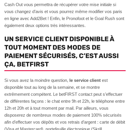
Cash Out vous permettra de récupérer votre mise initiale si
vous changez d’avis et vous pourrez même modifier vos paris
en ligne avec Add2Bet ! Enfin, le Pronofoot et le Goal Rush sont
également deux options très intéressantes.
UN SERVICE CLIENT DISPONIBLE À
TOUT MOMENT DES MODES DE
PAIEMENT SÉCURISÉS, C’EST AUSSI
ÇA, BETFIRST
Si vous avez la moindre question,
le service client
est
disponible tout au long de la semaine, et se montre
extrêmement compétent. Le betFIRST contact peut s’effectuer
de différentes façons : le chat entre 9h et 22h, le téléphone entre
12h et 20h et à tout moment par mail. Par ailleurs, vous
disposerez de nombreux modes de paiement 100% sécurisés
afin d’effectuer vos dépôts et vos retrais d’argent : carte de débit
(Visa et Mastercard), portefeuille électronique (Skrill,