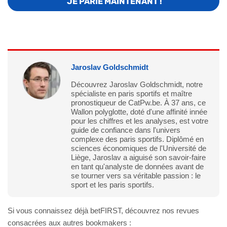
JE PARIE MAINTENANT !
Jaroslav Goldschmidt
Découvrez Jaroslav Goldschmidt, notre
spécialiste en paris sportifs et maître
pronostiqueur de CatPw.be. À 37 ans, ce
Wallon polyglotte, doté d'une affinité innée
pour les chiffres et les analyses, est votre
guide de confiance dans l'univers
complexe des paris sportifs. Diplômé en
sciences économiques de l'Université de
Liège, Jaroslav a aiguisé son savoir-faire
en tant qu'analyste de données avant de
se tourner vers sa véritable passion : le
sport et les paris sportifs.
Si vous connaissez déjà betFIRST, découvrez nos revues
consacrées aux autres bookmakers :