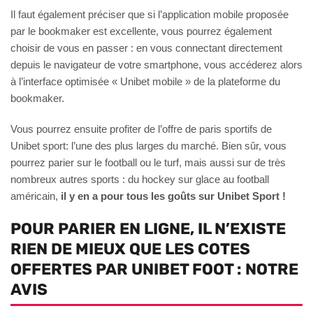
Il faut également préciser que si l’application mobile proposée
par le bookmaker est excellente, vous pourrez également
choisir de vous en passer : en vous connectant directement
depuis le navigateur de votre smartphone, vous accéderez alors
à l’interface optimisée « Unibet mobile » de la plateforme du
bookmaker.
Vous pourrez ensuite profiter de l’offre de paris sportifs de
Unibet sport: l’une des plus larges du marché. Bien sûr, vous
pourrez parier sur le football ou le turf, mais aussi sur de très
nombreux autres sports : du hockey sur glace au football
américain,
il y en a pour tous les goûts sur Unibet Sport !
POUR PARIER EN LIGNE, IL N’EXISTE
RIEN DE MIEUX QUE LES COTES
OFFERTES PAR UNIBET FOOT : NOTRE
AVIS