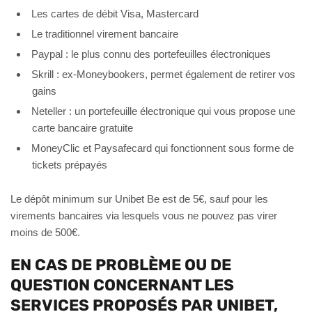
Les cartes de débit Visa, Mastercard
Le traditionnel virement bancaire
Paypal : le plus connu des portefeuilles électroniques
Skrill : ex-Moneybookers, permet également de retirer vos
gains
Neteller : un portefeuille électronique qui vous propose une
carte bancaire gratuite
MoneyClic et Paysafecard qui fonctionnent sous forme de
tickets prépayés
Le dépôt minimum sur Unibet Be est de 5€, sauf pour les
virements bancaires via lesquels vous ne pouvez pas virer
moins de 500€.
EN CAS DE PROBLÈME OU DE
QUESTION CONCERNANT LES
SERVICES PROPOSÉS PAR UNIBET,