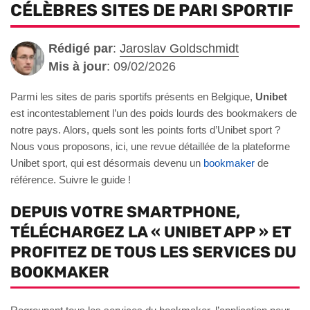
CÉLÈBRES SITES DE PARI SPORTIF
Rédigé par
:
Jaroslav Goldschmidt
Mis à jour
:
09/02/2026
Parmi les sites de paris sportifs présents en Belgique,
Unibet
est incontestablement l’un des poids lourds des bookmakers de
notre pays. Alors, quels sont les points forts d’Unibet sport ?
Nous vous proposons, ici, une revue détaillée de la plateforme
Unibet sport, qui est désormais devenu un
bookmaker
de
référence. Suivre le guide !
DEPUIS VOTRE SMARTPHONE,
TÉLÉCHARGEZ LA « UNIBET APP » ET
PROFITEZ DE TOUS LES SERVICES DU
BOOKMAKER