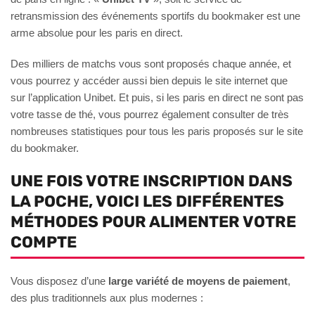
retransmission des événements sportifs du bookmaker est une
arme absolue pour les paris en direct.
Des milliers de matchs vous sont proposés chaque année, et
vous pourrez y accéder aussi bien depuis le site internet que
sur l’application Unibet. Et puis, si les paris en direct ne sont pas
votre tasse de thé, vous pourrez également consulter de très
nombreuses statistiques pour tous les paris proposés sur le site
du bookmaker.
UNE FOIS VOTRE INSCRIPTION DANS
LA POCHE, VOICI LES DIFFÉRENTES
MÉTHODES POUR ALIMENTER VOTRE
COMPTE
Vous disposez d’une
large variété de moyens de paiement
,
des plus traditionnels aux plus modernes :