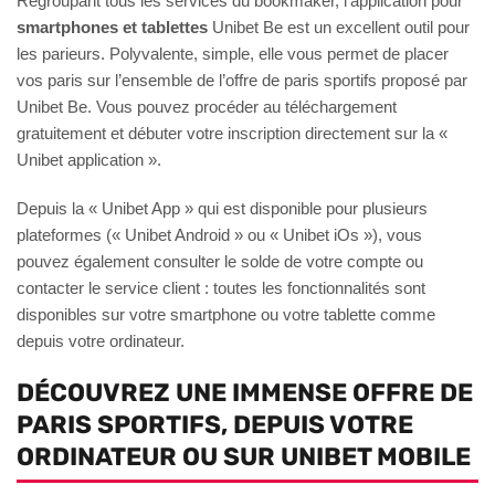
Regroupant tous les services du bookmaker, l’application pour
smartphones et tablettes
Unibet Be est un excellent outil pour
les parieurs. Polyvalente, simple, elle vous permet de placer
vos paris sur l’ensemble de l’offre de paris sportifs proposé par
Unibet Be. Vous pouvez procéder au téléchargement
gratuitement et débuter votre inscription directement sur la «
Unibet application ».
Depuis la « Unibet App » qui est disponible pour plusieurs
plateformes (« Unibet Android » ou « Unibet iOs »), vous
pouvez également consulter le solde de votre compte ou
contacter le service client : toutes les fonctionnalités sont
disponibles sur votre smartphone ou votre tablette comme
depuis votre ordinateur.
DÉCOUVREZ UNE IMMENSE OFFRE DE
PARIS SPORTIFS, DEPUIS VOTRE
ORDINATEUR OU SUR UNIBET MOBILE