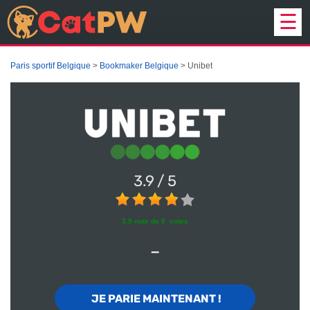
☰
Paris Sportifs
Paris sportif Belgique
Bookmaker Belgique
Unibet
Top Bookmakers
Pronostics Sportifs
Guide du Parieur
News
3.9
/ 5
3.9 note de 9 votes
–
JE PARIE MAINTENANT !